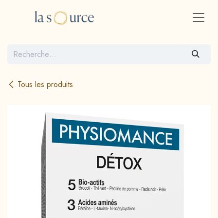
Se rendre au contenu
Tous les produits