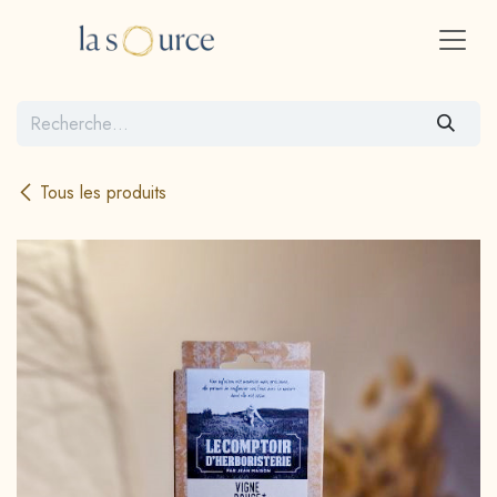
Se rendre au contenu
Tous les produits