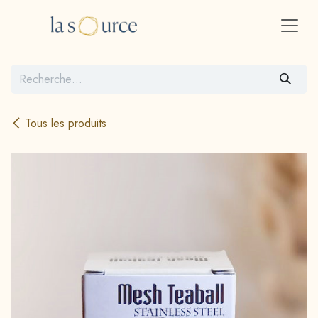
Se rendre au contenu
Tous les produits