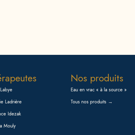
érapeutes
Nos produits
 Labye
Eau en vrac « à la source »
e Ladrière
Tous nos produits →
nce Idezak
sa Mouly