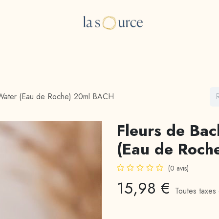
e Boutique
Les consultations
A propos
Blog
 Water (Eau de Roche) 20ml BACH
Fleurs de Ba
(Eau de Roch
(0 avis)
15,98
€
Toutes taxes