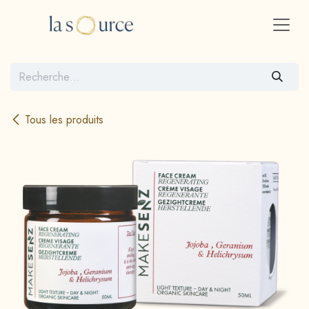
Se rendre au contenu
Tous les produits