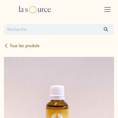
Se rendre au contenu
Tous les produits