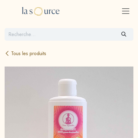
Se rendre au contenu
Tous les produits