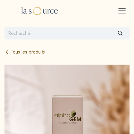
Se rendre au contenu
Tous les produits