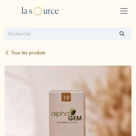
Se rendre au contenu
Tous les produits