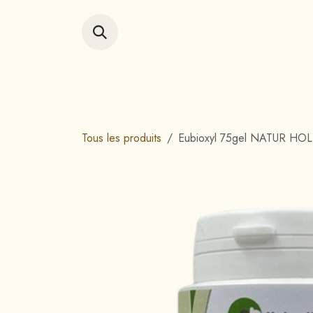
Se rendre au contenu
Accueil
Vitrin
Tous les produits
Eubioxyl 75gel NATUR HOL