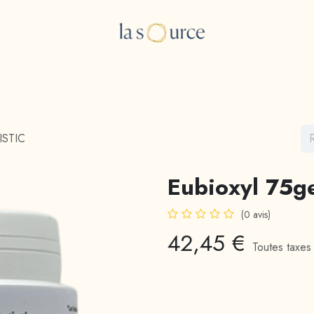
e Boutique
Les consultations
A propos
Blog
ISTIC
Eubioxyl 75g
(0 avis)
42,45
€
Toutes taxes