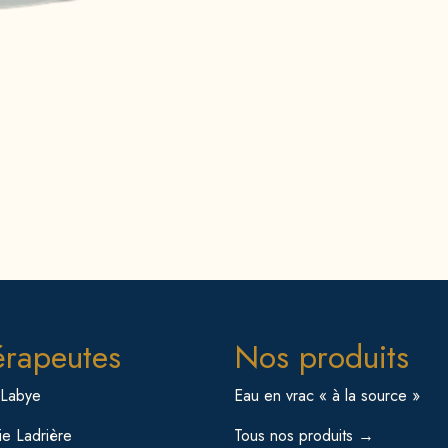
érapeutes
Nos produits
 Labye
Eau en vrac « à la source »
e Ladrière
Tous nos produits →