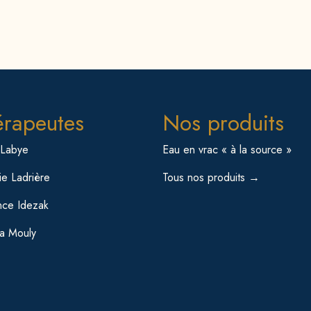
érapeutes
Nos produits
 Labye
Eau en vrac « à la source »
e Ladrière
Tous nos produits →
nce Idezak
sa Mouly