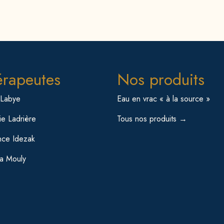
érapeutes
Nos produits
 Labye
Eau en vrac « à la source »
e Ladrière
Tous nos produits →
nce Idezak
sa Mouly