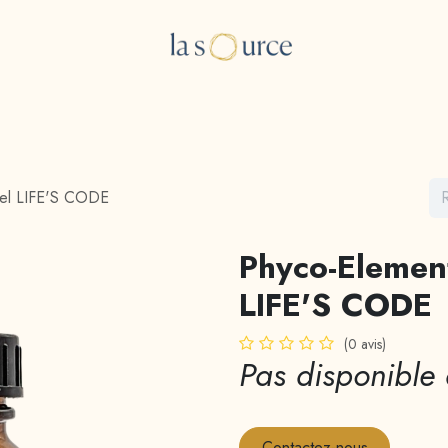
e Boutique
Les consultations
A propos
Blog
el LIFE'S CODE
Phyco-Elemen
LIFE'S CODE
(0 avis)
Pas disponible 
Contactez-nous