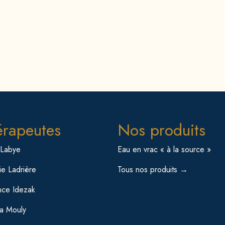
érapeutes
Nos produits
 Labye
Eau en vrac « à la source »
e Ladrière
Tous nos produits →
nce Idezak
sa Mouly