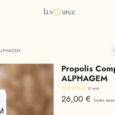
e Boutique
Les consultations
A propos
Blog
l ALPHAGEM
Propolis Com
ALPHAGEM
(0 avis)
26,00
€
Toutes taxe