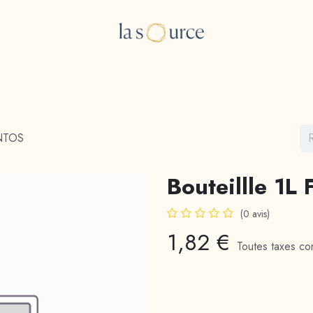
e Boutique
Les consultations
A propos
Blog
ONTOS
Bouteillle 1
(0 avis)
1,82
€
Toutes taxes co