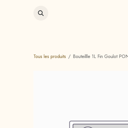
Se rendre au contenu
Accueil
Vitrin
Tous les produits
Bouteillle 1L Fin Goulot P