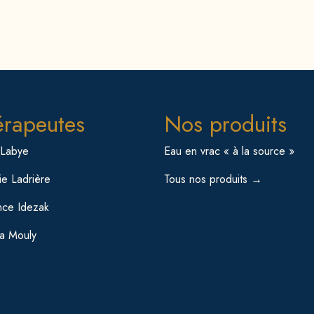
érapeutes
Nos produits
 Labye
Eau en vrac « à la source »
e Ladrière
Tous nos produits →
nce Idezak
sa Mouly