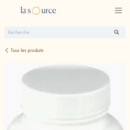
Se rendre au contenu
Tous les produits