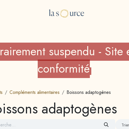
e Boutique
Les consultations
A propos
Blog
rairement suspendu - Site 
conformité
ts
Compléments alimentaires
Boissons adaptogènes
issons adaptogènes
Trie