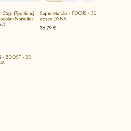
m 56gr (7portions)
Super Matcha - FOCUS - 30
ocolat/Noisette)
doses DYNA
GO
36,79
€
é - BOOST - 30
NA