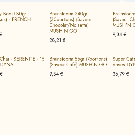
y Boost 80gr
Brainstoorm 240gr
Brainstoor
ses) - FRENCH
(30portions) (Saveur
(Saveur Ch
Chocolat/Noisette)
MUSH'N 
MUSH'N GO
€
9,34
€
28,21
€
Chaï - SERENITE - 15
Brainstoorm 56gr (7portions)
Super Caf
 DYNA
(Saveur Café) MUSH'N GO
doses DY
€
9,34
€
36,79
€