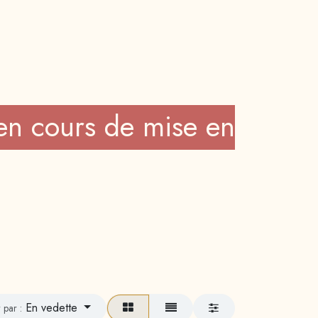
Contactez-nous
en cours de mise en
En vedette
r par :