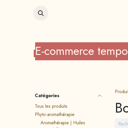
Se rendre au contenu
Accueil
Vitrin
E-comm
erce tempo
Produi
Catégories
Bo
Tous les produits
Phyto-aromathérapie
Aromathérapie | Huiles