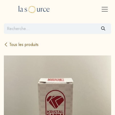
Se rendre au contenu
Tous les produits